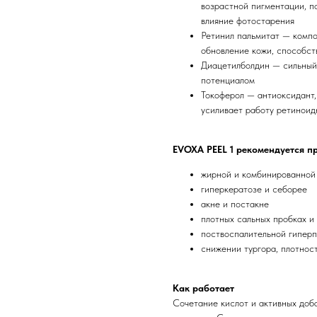
возрастной пигментации, п
влияние фотостарения
Ретинил пальмитат — компо
обновление кожи, способств
Диацетилболдин — сильный
потенциалом
Токоферол — антиоксидант,
усиливает работу ретиноид
EVOXA PEEL 1 рекомендуется пр
жирной и комбинированной
гиперкератозе и себорее
акне и постакне
плотных сальных пробках и
поствоспалительной гипер
снижении тургора, плотнос
Как работает
Сочетание кислот и активных доб