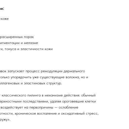
и:
 коже
 расширенных порах
пигментации и мелазме
ти, тонуса и эластичности кожи
авок запускает процесс ремодуляции дермального
олько упорядочить уже существующие волокна, но и
ллагеновых и эластиновых структур.
 классического пилинга в механизме действия: обычный
верхностными последствиями, удаляя ороговевшие клетки
 воздействует на первопричины — ослабление
отности, хроническое воспаление и оксидативный стресс,
ружу».