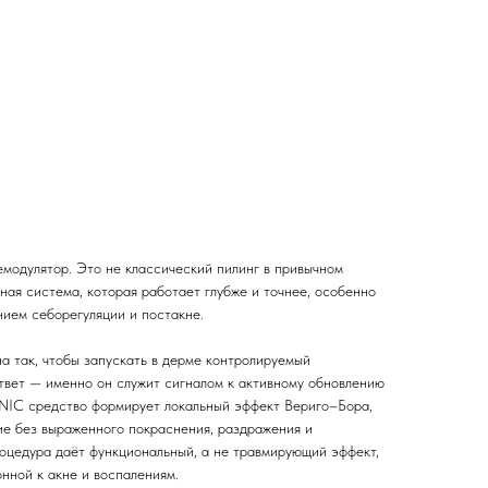
одулятор. Это не классический пилинг в привычном
ная система, которая работает глубже и точнее, особенно
нием себорегуляции и постакне.
 так, чтобы запускать в дерме контролируемый
твет — именно он служит сигналом к активному обновлению
NIC средство формирует локальный эффект Вериго–Бора,
ие без выраженного покраснения, раздражения и
роцедура даёт функциональный, а не травмирующий эффект,
онной к акне и воспалениям.