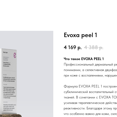
Evoxa peel 1
4 169
р.
4 388
р.
Что такое EVOXA PEEL 1
Профессиональный дермальный рем
понимании, а селективная двухфаз
при коже с воспалениями, наруше
Формула EVOXA PEEL 1 построена
субклинический воспалительный о
тканей. В сочетании с EVOXA TO
усиливая терапевтическое действ
реактивности. Благодаря этому п
что особенно важно для кожи, скл