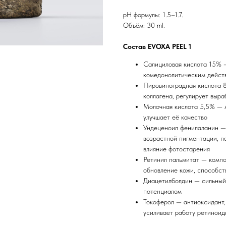
pH формулы: 1.5–1.7.
Объём: 30 ml.
Состав EVOXA PEEL 1
Салициловая кислота 15%
комедонолитическим действ
Пировиноградная кислота 8
коллагена, регулирует выра
Молочная кислота 5,5% — A
улучшает её качество
Ундеценоил фенилаланин — 
возрастной пигментации, п
влияние фотостарения
Ретинил пальмитат — компо
обновление кожи, способств
Диацетилболдин — сильный
потенциалом
Токоферол — антиоксидант,
усиливает работу ретиноид