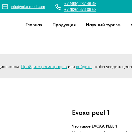
+7 (495) 287-46-45
info@nike-med.com
+7 (926) 873-08-62
Главная
Продукция
Научный туризм
циалистам.
Пройдите регистрацию
или
войдите
, чтобы увидеть цен
Evoxa peel 1
Что такое EVOXA PEEL 1