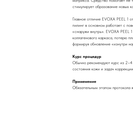
матрикса. Средство помогает не т
стимулирует образование новых ко
Главное отличие EVOXA PEEL 1 от
пилинг в основном работает с по
«снаружи внутрь». EVOXA PEEL 1
коллагенового каркаса, потерю пл
формируя обновление «изнутри на
Курс процедур
Обычно рекомендуют курс из 2–4 
состояния кожи и задач коррекции
Применение
Обязательным этапом протокола 