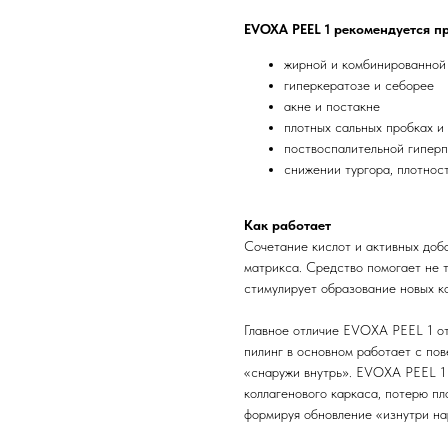
EVOXA PEEL 1 рекомендуется пр
жирной и комбинированной
гиперкератозе и себорее
акне и постакне
плотных сальных пробках и
поствоспалительной гипер
снижении тургора, плотнос
Как работает
Сочетание кислот и активных доб
матрикса. Средство помогает не т
стимулирует образование новых ко
Главное отличие EVOXA PEEL 1 от
пилинг в основном работает с по
«снаружи внутрь». EVOXA PEEL 1
коллагенового каркаса, потерю пл
формируя обновление «изнутри на