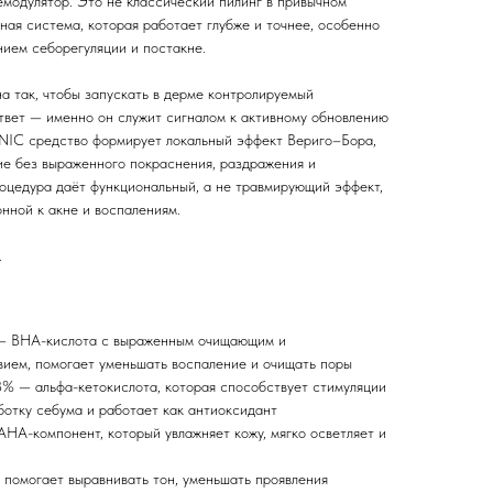
одулятор. Это не классический пилинг в привычном
ная система, которая работает глубже и точнее, особенно
нием себорегуляции и постакне.
 так, чтобы запускать в дерме контролируемый
твет — именно он служит сигналом к активному обновлению
NIC средство формирует локальный эффект Вериго–Бора,
ие без выраженного покраснения, раздражения и
роцедура даёт функциональный, а не травмирующий эффект,
онной к акне и воспалениям.
.
 — BHA-кислота с выраженным очищающим и
ием, помогает уменьшать воспаление и очищать поры
% — альфа-кетокислота, которая способствует стимуляции
ботку себума и работает как антиоксидант
HA-компонент, который увлажняет кожу, мягко осветляет и
помогает выравнивать тон, уменьшать проявления