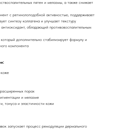
оствоспалительных пятен и мелазмы, а также снижает
нент с ретинолоподобной активностью, поддерживает
ует синтезу коллагена и улучшает текстуру
 антиоксидант, обладающий противовоспалительным
 который дополнительно стабилизирует формулу и
ного компонента
и:
 коже
 расширенных порах
пигментации и мелазме
ти, тонуса и эластичности кожи
авок запускает процесс ремодуляции дермального