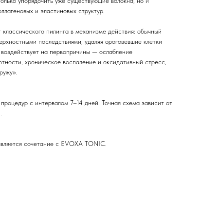
олько упорядочить уже существующие волокна, но и
ллагеновых и эластиновых структур.
 классического пилинга в механизме действия: обычный
верхностными последствиями, удаляя ороговевшие клетки
 воздействует на первопричины — ослабление
отности, хроническое воспаление и оксидативный стресс,
ружу».
процедур с интервалом 7–14 дней. Точная схема зависит от
.
является сочетание с EVOXA TONIC.