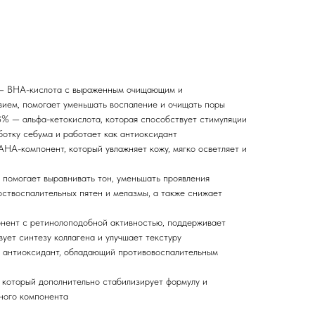
 — BHA-кислота с выраженным очищающим и
ием, помогает уменьшать воспаление и очищать поры
% — альфа-кетокислота, которая способствует стимуляции
ботку себума и работает как антиоксидант
HA-компонент, который увлажняет кожу, мягко осветляет и
помогает выравнивать тон, уменьшать проявления
оствоспалительных пятен и мелазмы, а также снижает
нент с ретинолоподобной активностью, поддерживает
ует синтезу коллагена и улучшает текстуру
 антиоксидант, обладающий противовоспалительным
 который дополнительно стабилизирует формулу и
ного компонента