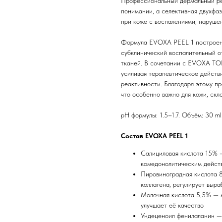
Профессиональный дермальный рем
понимании, а селективная двухфаз
при коже с воспалениями, наруше
Формула EVOXA PEEL 1 построена
субклинический воспалительный о
тканей. В сочетании с EVOXA TO
усиливая терапевтическое действ
реактивности. Благодаря этому п
что особенно важно для кожи, скл
pH формулы: 1.5–1.7. Объём: 30 ml
Состав EVOXA PEEL 1
Салициловая кислота 15%
комедонолитическим действ
Пировиноградная кислота 8
коллагена, регулирует выра
Молочная кислота 5,5% — A
улучшает её качество
Ундеценоил фенилаланин — 