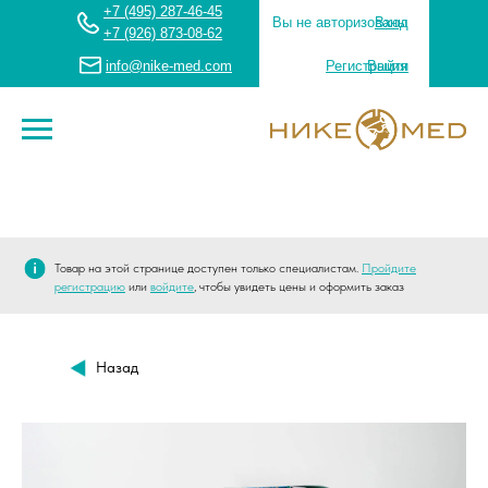
+7 (495) 287-46-45
Вы не авторизованы
Вход
+7 (926) 873-08-62
info@nike-med.com
Регистрация
Выйти
Товар на этой странице доступен только специалистам.
Пройдите
регистрацию
или
войдите
, чтобы увидеть цены и оформить заказ
Назад