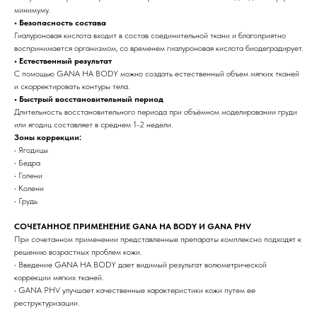
минимуму.
• Безопасность состава
Гиалуроновая кислота входит в состав соединительной ткани и благоприятно
воспринимается организмом, со временем гиалуроновая кислота биодеградирует.
• Естественный результат
С помощью GANA HA BODY можно создать естественный объем мягких тканей
и скорректировать контуры тела.
• Быстрый восстановительный период
Длительность восстановительного периода при объёмном моделировании груди
или ягодиц составляет в среднем 1-2 недели.
Зоны коррекции:
• Ягодицы
• Бедра
• Голени
• Колени
• Грудь
СОЧЕТАННОЕ ПРИМЕНЕНИЕ GANA HA BODY И GANA PHV
При сочетанном применении представленные препараты комплексно подходят к
решению возрастных проблем кожи.
• Введение GANA HA BODY дает видимый результат волюметрической
коррекции мягких тканей.
• GANA PHV улучшает качественные характеристики кожи путем ее
реструктуризации.