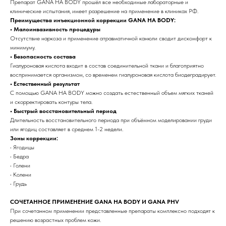
Препарат GANA HA BODY прошёл все необходимые лабораторные и
клинические испытания, имеет разрешение на применение в клиниках РФ.
Преимущества инъекционной коррекции GANA HA BODY:
• Малоинвазивность процедуры
Отсутствие наркоза и применение атравматичной канюли сводит дискомфорт к
минимуму.
• Безопасность состава
Гиалуроновая кислота входит в состав соединительной ткани и благоприятно
воспринимается организмом, со временем гиалуроновая кислота биодеградирует.
• Естественный результат
С помощью GANA HA BODY можно создать естественный объем мягких тканей
и скорректировать контуры тела.
• Быстрый восстановительный период
Длительность восстановительного периода при объёмном моделировании груди
или ягодиц составляет в среднем 1-2 недели.
Зоны коррекции:
• Ягодицы
• Бедра
• Голени
• Колени
• Грудь
СОЧЕТАННОЕ ПРИМЕНЕНИЕ GANA HA BODY И GANA PHV
При сочетанном применении представленные препараты комплексно подходят к
решению возрастных проблем кожи.