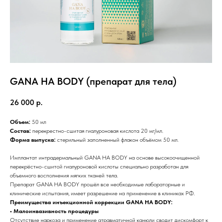
GANA HA BODY (препарат для тела)
26 000
р.
Объем:
50 мл
Состав:
перекрестно-сшитая гиалуроновая кислота 20 мг/мл.
Форма выпуска:
стерильный заполненный флакон объёмом 50 мл.
Имплантат интрадермальный GANA HA BODY на основе высокоочищенной
перекрёстно-сшитой гиалуроновой кислоты специально разработан для
объемного восполнения мягких тканей тела.
Препарат GANA HA BODY прошёл все необходимые лабораторные и
клинические испытания, имеет разрешение на применение в клиниках РФ.
Преимущества инъекционной коррекции GANA HA BODY:
• Малоинвазивность процедуры
Отсутствие наркоза и применение атравматичной канюли сводит дискомфорт к