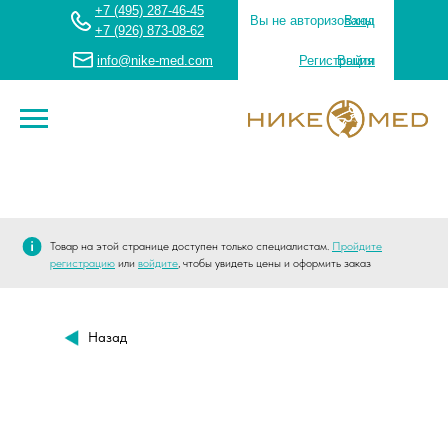
+7 (495) 287-46-45
Вы не авторизованы
Вход
+7 (926) 873-08-62
info@nike-med.com
Регистрация
Выйти
Товар на этой странице доступен только специалистам.
Пройдите
регистрацию
или
войдите
, чтобы увидеть цены и оформить заказ
Назад