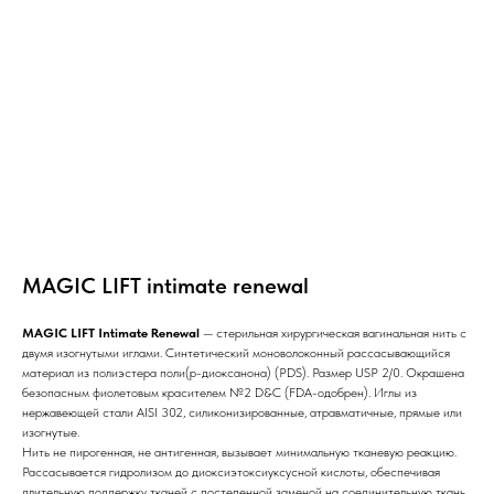
MAGIC LIFT intimate renewal
MAGIC LIFT Intimate Renewal
— стерильная хирургическая вагинальная нить с
двумя изогнутыми иглами. Синтетический моноволоконный рассасывающийся
материал из полиэстера поли(р-диоксанона) (PDS). Размер USP 2/0. Окрашена
безопасным фиолетовым красителем №2 D&C (FDA-одобрен). Иглы из
нержавеющей стали AISI 302, силиконизированные, атравматичные, прямые или
изогнутые.
Нить не пирогенная, не антигенная, вызывает минимальную тканевую реакцию.
Рассасывается гидролизом до диоксиэтоксиуксусной кислоты, обеспечивая
длительную поддержку тканей с постепенной заменой на соединительную ткань.