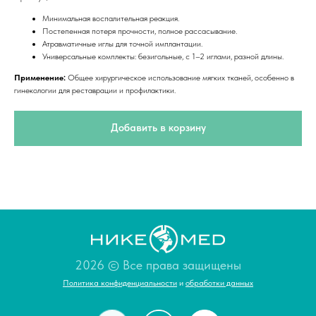
Минимальная воспалительная реакция.
Постепенная потеря прочности, полное рассасывание.
Атравматичные иглы для точной имплантации.
Универсальные комплекты: безигольные, с 1–2 иглами, разной длины.
Применение:
Общее хирургическое использование мягких тканей, особенно в
гинекологии для реставрации и профилактики.
Добавить в корзину
2026 © Все права защищены
Политика конфиденциальности
и
обработки данных