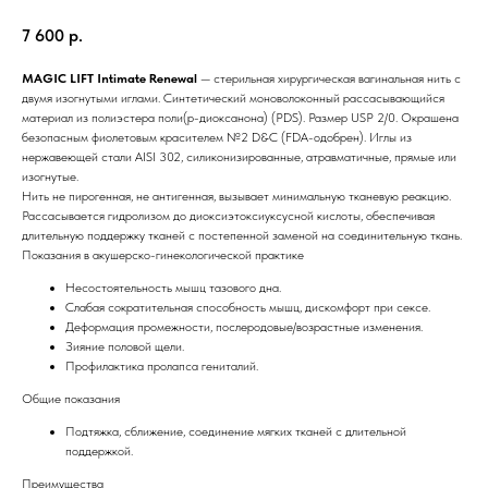
7 600
р.
MAGIC LIFT Intimate Renewal
— стерильная хирургическая вагинальная нить с
двумя изогнутыми иглами. Синтетический моноволоконный рассасывающийся
материал из полиэстера поли(р-диоксанона) (PDS). Размер USP 2/0. Окрашена
безопасным фиолетовым красителем №2 D&C (FDA-одобрен). Иглы из
нержавеющей стали AISI 302, силиконизированные, атравматичные, прямые или
изогнутые.
Нить не пирогенная, не антигенная, вызывает минимальную тканевую реакцию.
Рассасывается гидролизом до диоксиэтоксиуксусной кислоты, обеспечивая
длительную поддержку тканей с постепенной заменой на соединительную ткань.
Показания в акушерско-гинекологической практике
Несостоятельность мышц тазового дна.
Слабая сократительная способность мышц, дискомфорт при сексе.
Деформация промежности, послеродовые/возрастные изменения.
Зияние половой щели.
Профилактика пролапса гениталий.
Общие показания
Подтяжка, сближение, соединение мягких тканей с длительной
поддержкой.
Преимущества