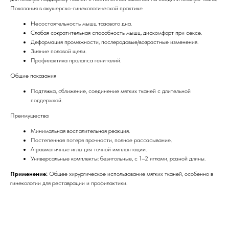
Показания в акушерско-гинекологической практике
Несостоятельность мышц тазового дна.
Слабая сократительная способность мышц, дискомфорт при сексе.
Деформация промежности, послеродовые/возрастные изменения.
Зияние половой щели.
Профилактика пролапса гениталий.
Общие показания
Подтяжка, сближение, соединение мягких тканей с длительной
поддержкой.
Преимущества
Минимальная воспалительная реакция.
Постепенная потеря прочности, полное рассасывание.
Атравматичные иглы для точной имплантации.
Универсальные комплекты: безигольные, с 1–2 иглами, разной длины.
Применение:
Общее хирургическое использование мягких тканей, особенно в
гинекологии для реставрации и профилактики.