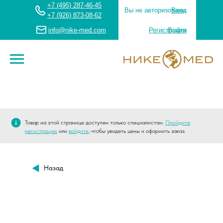
+7 (495) 287-46-45
Вы не авторизованы
Вход
+7 (926) 873-08-62
info@nike-med.com
Регистрация
Выйти
Товар на этой странице доступен только специалистам.
Пройдите
регистрацию
или
войдите
, чтобы увидеть цены и оформить заказ
Назад