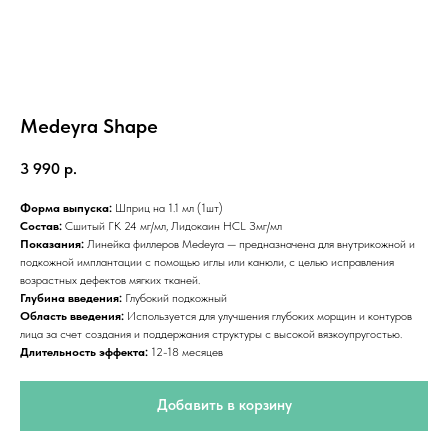
Medeyra Shape
3 990
р.
Форма выпуска:
Шприц на 1.1 мл (1шт)
Состав:
Сшитый ГК 24 мг/мл, Лидокаин HCL Змг/мл
Показания:
Линейка филлеров Medeyra — предназначена для внутрикожной и
подкожной имплантации с помощью иглы или канюли, с целью исправления
возрастных дефектов мягких тканей.
Глубина введения:
Глубокий подкожный
Область введения:
Используется для улучшения глубоких морщин и контуров
лица за счет создания и поддержания структуры с высокой вязкоупругостью.
Длительность эффекта:
12-18 месяцев
Добавить в корзину