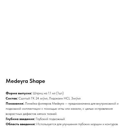
Medeyra Shape
Форма выпуска:
Шприц на 1.1 мл (1шт)
Состав:
Сшитый ГК 24 мг/мл, Лидокаин HCL Змг/мл
Показания:
Линейка филлеров Medeyra — предназначена для внутрикожной и
подкожной имплантации с помощью иглы или канюли, с целью исправления
возрастных дефектов мягких тканей.
Глубина введения:
Глубокий подкожный
Область введения:
Используется для улучшения глубоких морщин и контуров