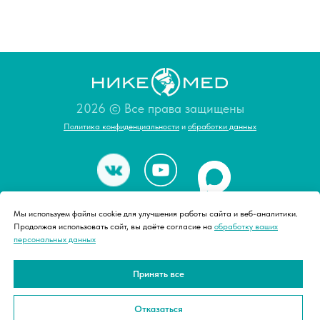
2026 © Все права защищены
Политика конфиденциальности
и
обработки данных
О нас
Мы используем файлы cookie для улучшения работы сайта и веб-аналитики.
Продолжая использовать сайт, вы даёте согласие на
обработку ваших
персональных данных
Магазин
Принять все
Москва, ул.Барклая 6, стр 5
пн-пт с 11:00 до 19:00
Отказаться