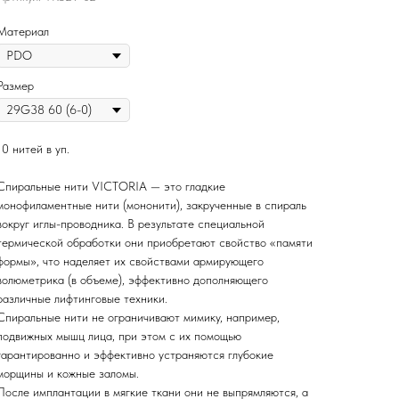
Материал
Размер
10 нитей в уп.
Спиральные нити VICTORIA — это гладкие
монофиламентные нити (мононити), закрученные в спираль
вокруг иглы-проводника. В результате специальной
термической обработки они приобретают свойство «памяти
формы», что наделяет их свойствами армирующего
волюметрика (в объеме), эффективно дополняющего
различные лифтинговые техники.
Спиральные нити не ограничивают мимику, например,
подвижных мышц лица, при этом c их помощью
гарантированно и эффективно устраняются глубокие
морщины и кожные заломы.
После имплантации в мягкие ткани они не выпрямляются, а