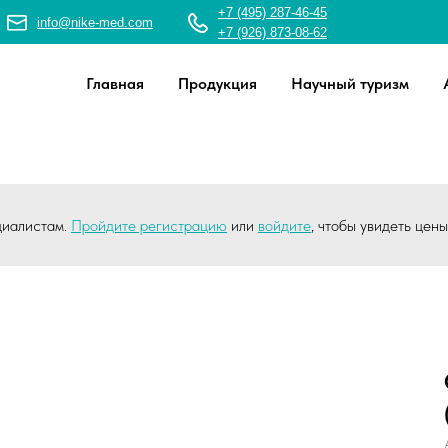
+7 (495) 287-46-45
info@nike-med.com
+7 (926) 873-08-62
Главная
Продукция
Научный туризм
циалистам.
Пройдите регистрацию
или
войдите
, чтобы увидеть цен