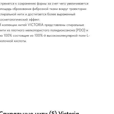
стремятся к сохранению формы за счет чего увеличивается
площадь образования фиброзной ткани вокруг траектории
спиральной нити и достигается более выраженный
косметологический эффект.
В коллекции нитей VICTORIA представлены спиральные
нити из плотного мелкопористого полидиоксанона (PDO) и
на 100% состоящие из 100%-й высокомолекулярной поли-L-
молочной кислоты.
Спиральные нити (S) Victoria