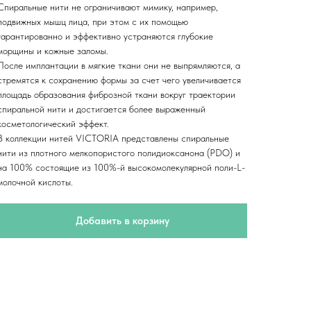
Спиральные нити не ограничивают мимику, например,
подвижных мышц лица, при этом c их помощью
гарантированно и эффективно устраняются глубокие
морщины и кожные заломы.
После имплантации в мягкие ткани они не выпрямляются, а
стремятся к сохранению формы за счет чего увеличивается
площадь образования фиброзной ткани вокруг траектории
спиральной нити и достигается более выраженный
косметологический эффект.
В коллекции нитей VICTORIA представлены спиральные
нити из плотного мелкопористого полидиоксанона (PDO) и
на 100% состоящие из 100%-й высокомолекулярной поли-L-
молочной кислоты.
Добавить в корзину