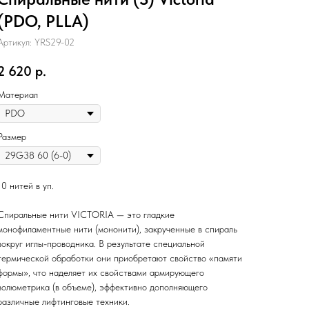
(PDO, PLLA)
Артикул:
YRS29-02
2 620
р.
Материал
Размер
10 нитей в уп.
Спиральные нити VICTORIA — это гладкие
монофиламентные нити (мононити), закрученные в спираль
вокруг иглы-проводника. В результате специальной
термической обработки они приобретают свойство «памяти
формы», что наделяет их свойствами армирующего
волюметрика (в объеме), эффективно дополняющего
различные лифтинговые техники.