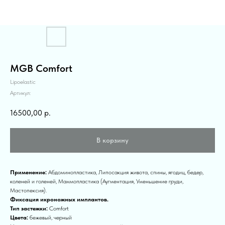
MGB Comfort
Lipoelastic
Артикул:
16500,00
р.
В корзину
Применение:
Абдоминопластика, Липосакция живота, спины, ягодиц, бедер,
коленей и голеней, Маммопластика (Аугментация, Уменьшение груди,
Мастопексия).
Фиксация икроножных имплантов.
Тип застежки:
Comfort
Цвета:
бежевый, черный