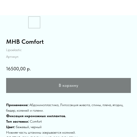
MHB Comfort
Lipoelastic
Артикул:
16500,00
р.
В корзину
Применение:
Абдоминопластика, Липосакция живота, спины, плеча, ягодиц,
бедер, коленей и голени.
Фиксация икроножных имплантов.
Тип застежки:
Comfort
Цвет:
бежевый, черный
Нижняя часть штанины закрывается молнией.